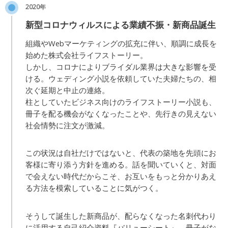
2020年
新型コロナウィルスによる業績不振・新商品誕生
組織やWebマーケティングの拡充に伴い、順調に成長を
始めた株式会社ライフストーリー。
しかし、コロナによりブライダル業界は大きな影響を受
ける。ウェディング小説を依頼していた夫婦たちの、相
次ぐ延期と中止の連絡。
柱としていたビジネス向けのライフストーリー小説も、
冊子を配る機会がなくなったことや、先行きの見えない
社会情勢に注文が激減。
この状況は自社だけではないと、代表の築地を先頭にお
客様に寄り添う方針を進める。話を聞いていくと、対面
で会えない時代だからこそ、お互いをもっと分かりあえ
る方法を模索していることに気がつく。
そうして誕生した新商品が、配らなくなった名刺代わり
に活用する自己紹介資料『バリューシート』。冊子がな